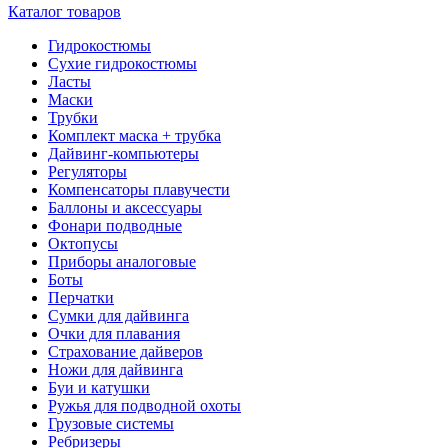
Каталог товаров
Гидрокостюмы
Сухие гидрокостюмы
Ласты
Маски
Трубки
Комплект маска + трубка
Дайвинг-компьютеры
Регуляторы
Компенсаторы плавучести
Баллоны и аксессуары
Фонари подводные
Октопусы
Приборы аналоговые
Боты
Перчатки
Сумки для дайвинга
Очки для плавания
Страхование дайверов
Ножи для дайвинга
Буи и катушки
Ружья для подводной охоты
Грузовые системы
Ребризеры