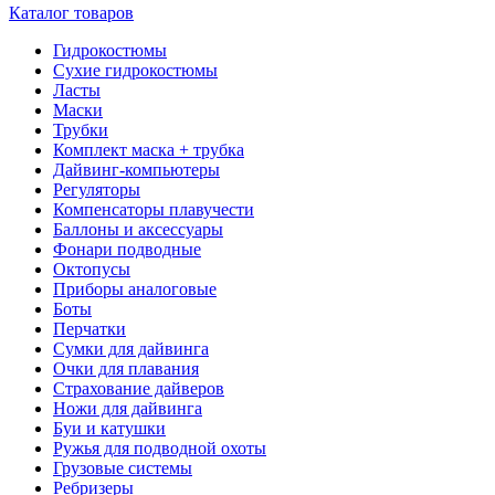
Каталог товаров
Гидрокостюмы
Сухие гидрокостюмы
Ласты
Маски
Трубки
Комплект маска + трубка
Дайвинг-компьютеры
Регуляторы
Компенсаторы плавучести
Баллоны и аксессуары
Фонари подводные
Октопусы
Приборы аналоговые
Боты
Перчатки
Сумки для дайвинга
Очки для плавания
Страхование дайверов
Ножи для дайвинга
Буи и катушки
Ружья для подводной охоты
Грузовые системы
Ребризеры