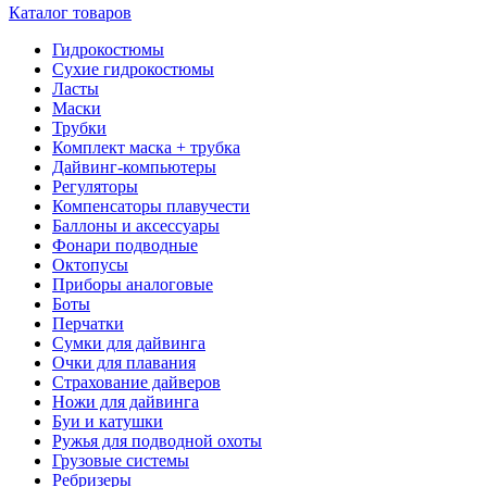
Каталог товаров
Гидрокостюмы
Сухие гидрокостюмы
Ласты
Маски
Трубки
Комплект маска + трубка
Дайвинг-компьютеры
Регуляторы
Компенсаторы плавучести
Баллоны и аксессуары
Фонари подводные
Октопусы
Приборы аналоговые
Боты
Перчатки
Сумки для дайвинга
Очки для плавания
Страхование дайверов
Ножи для дайвинга
Буи и катушки
Ружья для подводной охоты
Грузовые системы
Ребризеры