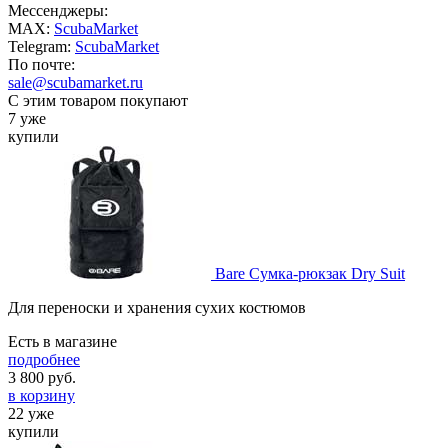
Мессенджеры:
MAX:
ScubaMarket
Telegram:
ScubaMarket
По почте:
sale@scubamarket.ru
С этим товаром покупают
7 уже
купили
Bare Сумка-рюкзак Dry Suit
Для переноски и хранения сухих костюмов
Есть в магазине
подробнее
3 800
руб.
в корзину
22 уже
купили