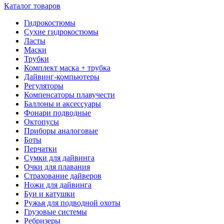
Каталог товаров
Гидрокостюмы
Сухие гидрокостюмы
Ласты
Маски
Трубки
Комплект маска + трубка
Дайвинг-компьютеры
Регуляторы
Компенсаторы плавучести
Баллоны и аксессуары
Фонари подводные
Октопусы
Приборы аналоговые
Боты
Перчатки
Сумки для дайвинга
Очки для плавания
Страхование дайверов
Ножи для дайвинга
Буи и катушки
Ружья для подводной охоты
Грузовые системы
Ребризеры