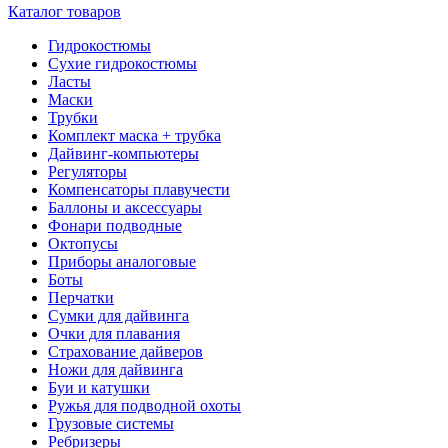
Каталог товаров
Гидрокостюмы
Сухие гидрокостюмы
Ласты
Маски
Трубки
Комплект маска + трубка
Дайвинг-компьютеры
Регуляторы
Компенсаторы плавучести
Баллоны и аксессуары
Фонари подводные
Октопусы
Приборы аналоговые
Боты
Перчатки
Сумки для дайвинга
Очки для плавания
Страхование дайверов
Ножи для дайвинга
Буи и катушки
Ружья для подводной охоты
Грузовые системы
Ребризеры