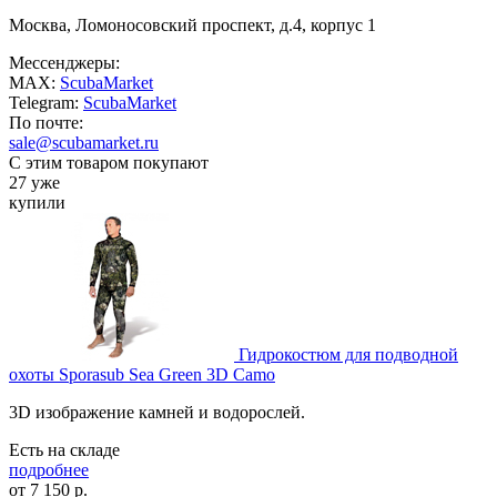
Москва, Ломоносовский проспект, д.4, корпус 1
Мессенджеры:
MAX:
ScubaMarket
Telegram:
ScubaMarket
По почте:
sale@scubamarket.ru
С этим товаром покупают
27 уже
купили
Гидрокостюм для подводной
охоты Sporasub Sea Green 3D Camo
3D изображение камней и водорослей.
Есть на складе
подробнее
от
7 150
р.