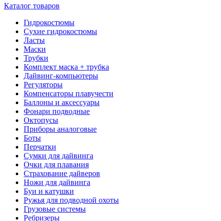
Каталог товаров
Гидрокостюмы
Сухие гидрокостюмы
Ласты
Маски
Трубки
Комплект маска + трубка
Дайвинг-компьютеры
Регуляторы
Компенсаторы плавучести
Баллоны и аксессуары
Фонари подводные
Октопусы
Приборы аналоговые
Боты
Перчатки
Сумки для дайвинга
Очки для плавания
Страхование дайверов
Ножи для дайвинга
Буи и катушки
Ружья для подводной охоты
Грузовые системы
Ребризеры