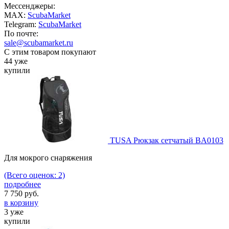
Мессенджеры:
MAX:
ScubaMarket
Telegram:
ScubaMarket
По почте:
sale@scubamarket.ru
С этим товаром покупают
44 уже
купили
TUSA Рюкзак сетчатый BA0103
Для мокрого снаряжения
(Всего оценок: 2)
подробнее
7 750
руб.
в корзину
3 уже
купили