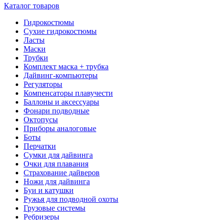
Каталог товаров
Гидрокостюмы
Сухие гидрокостюмы
Ласты
Маски
Трубки
Комплект маска + трубка
Дайвинг-компьютеры
Регуляторы
Компенсаторы плавучести
Баллоны и аксессуары
Фонари подводные
Октопусы
Приборы аналоговые
Боты
Перчатки
Сумки для дайвинга
Очки для плавания
Страхование дайверов
Ножи для дайвинга
Буи и катушки
Ружья для подводной охоты
Грузовые системы
Ребризеры