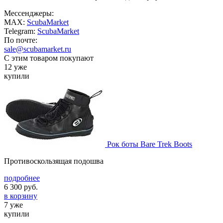
Мессенджеры:
MAX:
ScubaMarket
Telegram:
ScubaMarket
По почте:
sale@scubamarket.ru
С этим товаром покупают
12 уже
купили
Рок боты Bare Trek Boots
Противоскользящая подошва
подробнее
6 300
руб.
в корзину
7 уже
купили