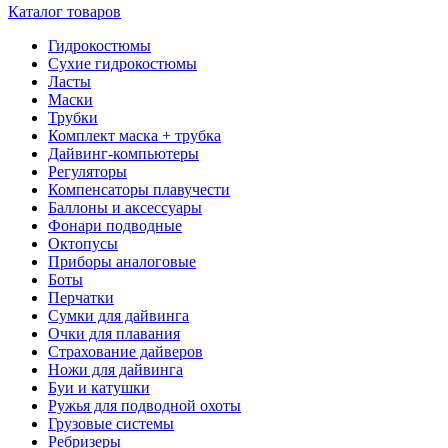
Каталог товаров
Гидрокостюмы
Сухие гидрокостюмы
Ласты
Маски
Трубки
Комплект маска + трубка
Дайвинг-компьютеры
Регуляторы
Компенсаторы плавучести
Баллоны и аксессуары
Фонари подводные
Октопусы
Приборы аналоговые
Боты
Перчатки
Сумки для дайвинга
Очки для плавания
Страхование дайверов
Ножи для дайвинга
Буи и катушки
Ружья для подводной охоты
Грузовые системы
Ребризеры