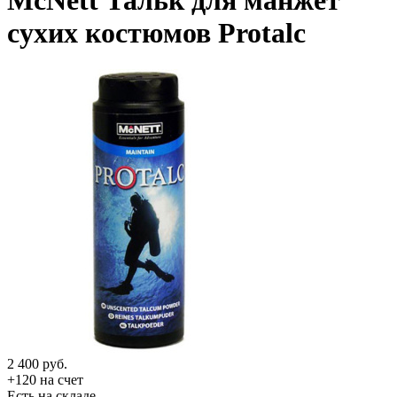
McNett Тальк для манжет
сухих костюмов Protalc
2 400
руб.
+120 на счет
Есть на складе