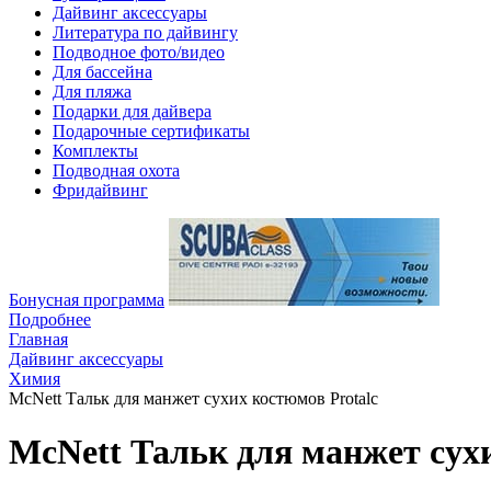
Дайвинг аксессуары
Литература по дайвингу
Подводное фото/видео
Для бассейна
Для пляжа
Подарки для дайвера
Подарочные сертификаты
Комплекты
Подводная охота
Фридайвинг
Бонусная программа
Подробнее
Главная
Дайвинг аксессуары
Химия
McNett Тальк для манжет сухих костюмов Protalc
McNett Тальк для манжет сухи