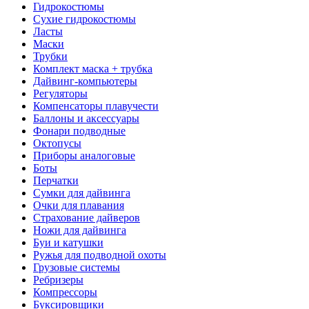
Гидрокостюмы
Сухие гидрокостюмы
Ласты
Маски
Трубки
Комплект маска + трубка
Дайвинг-компьютеры
Регуляторы
Компенсаторы плавучести
Баллоны и аксессуары
Фонари подводные
Октопусы
Приборы аналоговые
Боты
Перчатки
Сумки для дайвинга
Очки для плавания
Страхование дайверов
Ножи для дайвинга
Буи и катушки
Ружья для подводной охоты
Грузовые системы
Ребризеры
Компрессоры
Буксировщики