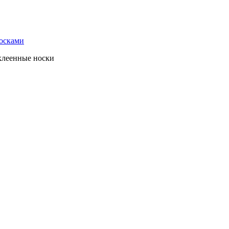
носками
клеенные носки