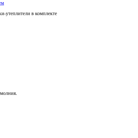
ем
ки-утеплители в комплекте
 молния.