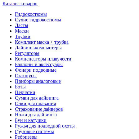
Каталог товаров
Гидрокостюмы
Сухие гидрокостюмы
Ласты
Маски
Трубки
Комплект маска + трубка
Дайвинг-компьютеры
Регуляторы
Компенсаторы плавучести
Баллоны и аксессуары
Фонари подводные
Октопусы
Приборы аналоговые
Боты
Перчатки
Сумки для дайвинга
Очки для плавания
Страхование дайверов
Ножи для дайвинга
Буи и катушки
Ружья для подводной охоты
Грузовые системы
Ребризеры