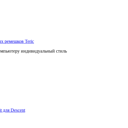
ых ремешков Teric
компьютеру индивидуальный стиль
 для Descent