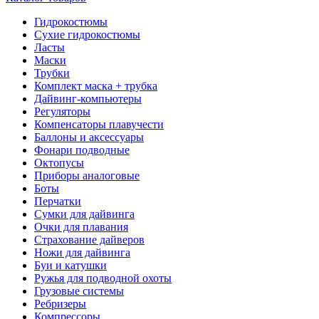
Гидрокостюмы
Сухие гидрокостюмы
Ласты
Маски
Трубки
Комплект маска + трубка
Дайвинг-компьютеры
Регуляторы
Компенсаторы плавучести
Баллоны и аксессуары
Фонари подводные
Октопусы
Приборы аналоговые
Боты
Перчатки
Сумки для дайвинга
Очки для плавания
Страхование дайверов
Ножи для дайвинга
Буи и катушки
Ружья для подводной охоты
Грузовые системы
Ребризеры
Компрессоры