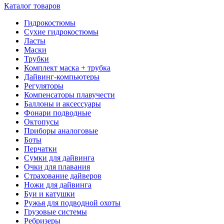
Каталог товаров
Гидрокостюмы
Сухие гидрокостюмы
Ласты
Маски
Трубки
Комплект маска + трубка
Дайвинг-компьютеры
Регуляторы
Компенсаторы плавучести
Баллоны и аксессуары
Фонари подводные
Октопусы
Приборы аналоговые
Боты
Перчатки
Сумки для дайвинга
Очки для плавания
Страхование дайверов
Ножи для дайвинга
Буи и катушки
Ружья для подводной охоты
Грузовые системы
Ребризеры