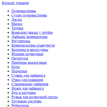
Каталог товаров
Гидрокостюмы
Сухие гидрокостюмы
Ласты
Маски
Трубки
Комплект маска + трубка
Дайвинг-компьютеры
Регуляторы
Компенсаторы плавучести
Баллоны и аксессуары
Фонари подводные
Октопусы
Приборы аналоговые
Боты
Перчатки
Сумки для дайвинга
Очки для плавания
Страхование дайверов
Ножи для дайвинга
Буи и катушки
Ружья для подводной охоты
Грузовые системы
Ребризеры