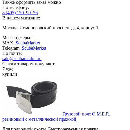
Также оформить заказ можно
По телефону:
8 (495) 150–99–56
В нашем магазине:
Москва, Ломоносовский проспект, д.4, корпус 1
Мессенджеры:
MAX:
ScubaMarket
Telegram:
ScubaMarket
По почте:
sale@scubamarket.ru
С этим товаром покупают
7 уже
купили
Грузовой пояс O.M.E.R.
резиновый с металлической пряжкой
Для подводной охоты. Быстроразъемная пряжка.