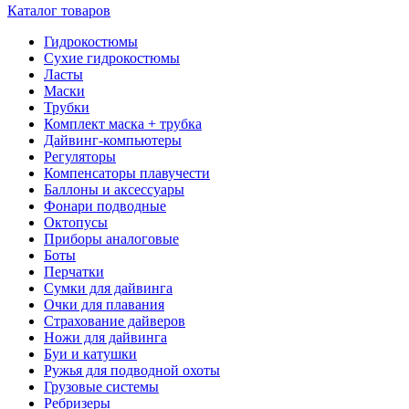
Каталог товаров
Гидрокостюмы
Сухие гидрокостюмы
Ласты
Маски
Трубки
Комплект маска + трубка
Дайвинг-компьютеры
Регуляторы
Компенсаторы плавучести
Баллоны и аксессуары
Фонари подводные
Октопусы
Приборы аналоговые
Боты
Перчатки
Сумки для дайвинга
Очки для плавания
Страхование дайверов
Ножи для дайвинга
Буи и катушки
Ружья для подводной охоты
Грузовые системы
Ребризеры