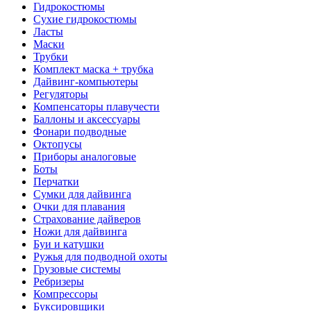
Гидрокостюмы
Сухие гидрокостюмы
Ласты
Маски
Трубки
Комплект маска + трубка
Дайвинг-компьютеры
Регуляторы
Компенсаторы плавучести
Баллоны и аксессуары
Фонари подводные
Октопусы
Приборы аналоговые
Боты
Перчатки
Сумки для дайвинга
Очки для плавания
Страхование дайверов
Ножи для дайвинга
Буи и катушки
Ружья для подводной охоты
Грузовые системы
Ребризеры
Компрессоры
Буксировщики