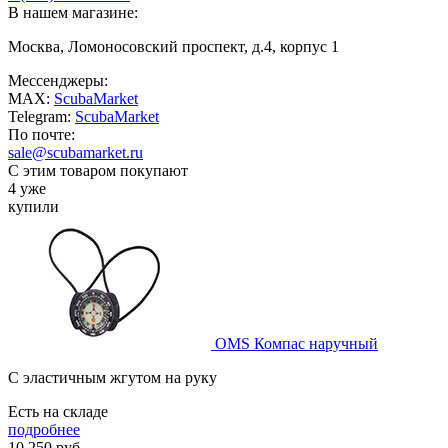
В нашем магазине:
Москва, Ломоносовский проспект, д.4, корпус 1
Мессенджеры:
MAX:
ScubaMarket
Telegram:
ScubaMarket
По почте:
sale@scubamarket.ru
С этим товаром покупают
4 уже
купили
OMS Компас наручный
C эластичным жгутом на руку
Есть на складе
подробнее
10 250
руб.