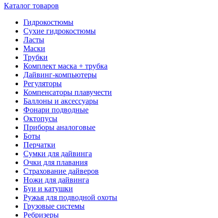
Каталог товаров
Гидрокостюмы
Сухие гидрокостюмы
Ласты
Маски
Трубки
Комплект маска + трубка
Дайвинг-компьютеры
Регуляторы
Компенсаторы плавучести
Баллоны и аксессуары
Фонари подводные
Октопусы
Приборы аналоговые
Боты
Перчатки
Сумки для дайвинга
Очки для плавания
Страхование дайверов
Ножи для дайвинга
Буи и катушки
Ружья для подводной охоты
Грузовые системы
Ребризеры