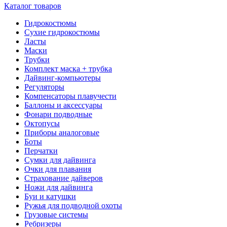
Каталог товаров
Гидрокостюмы
Сухие гидрокостюмы
Ласты
Маски
Трубки
Комплект маска + трубка
Дайвинг-компьютеры
Регуляторы
Компенсаторы плавучести
Баллоны и аксессуары
Фонари подводные
Октопусы
Приборы аналоговые
Боты
Перчатки
Сумки для дайвинга
Очки для плавания
Страхование дайверов
Ножи для дайвинга
Буи и катушки
Ружья для подводной охоты
Грузовые системы
Ребризеры