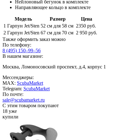
Нейлоновый бегунок в комплекте
Направляющее кольцо в комплекте
Модель
Размер
Цена
1
Гарпун Jet/Sten
52 см для 58 см
2350 руб.
2
Гарпун Jet/Sten
67 см для 70 см
2 950 руб.
Также оформить заказ можно
По телефону:
8 (495) 150–99–56
В нашем магазине:
Москва, Ломоносовский проспект, д.4, корпус 1
Мессенджеры:
MAX:
ScubaMarket
Telegram:
ScubaMarket
По почте:
sale@scubamarket.ru
С этим товаром покупают
18 уже
купили