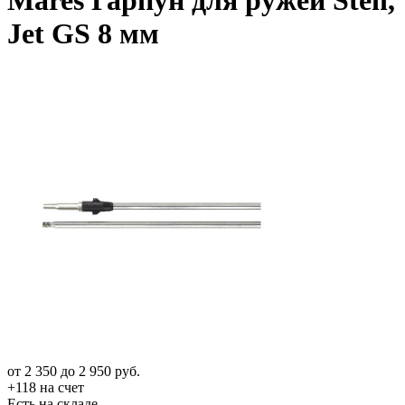
Mares Гарпун для ружей Sten,
Jet GS 8 мм
от
2 350
до
2 950
руб.
+118 на счет
Есть на складе