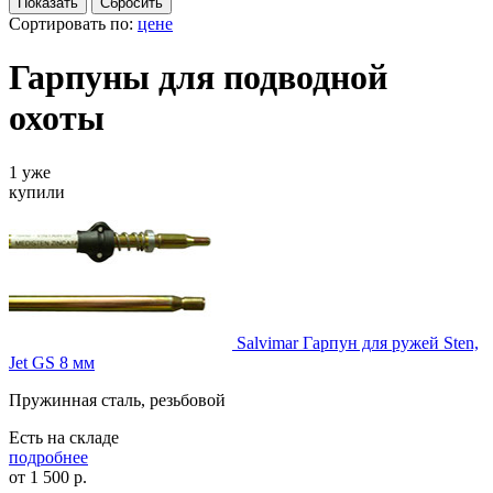
Сортировать по:
цене
Гарпуны для подводной
охоты
1 уже
купили
Salvimar Гарпун для ружей Sten,
Jet GS 8 мм
Пружинная сталь, резьбовой
Есть на складе
подробнее
от
1 500
р.