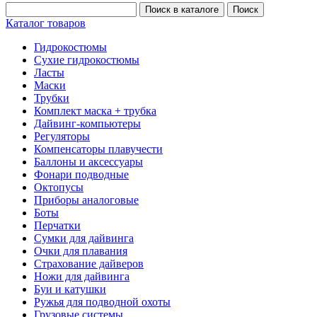
Каталог товаров
Гидрокостюмы
Сухие гидрокостюмы
Ласты
Маски
Трубки
Комплект маска + трубка
Дайвинг-компьютеры
Регуляторы
Компенсаторы плавучести
Баллоны и аксессуары
Фонари подводные
Октопусы
Приборы аналоговые
Боты
Перчатки
Сумки для дайвинга
Очки для плавания
Страхование дайверов
Ножи для дайвинга
Буи и катушки
Ружья для подводной охоты
Грузовые системы