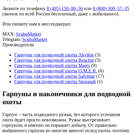
Звоните по телефону
8 (495) 150–99–56
или
8 (800) 500–57–35
(звонок по всей России бесплатный, даже с мобильного).
Или пишите нам в мессенджерах:
MAX:
ScubaMarket
Telegram:
ScubaMarket
Производители
Гарпуны для подводной охоты Akvilon
(3)
Гарпуны для подводной охоты Beuchat
(5)
Гарпуны для подводной охоты Mares
(9)
Гарпуны для подводной охоты O.M.E.R.
(6)
Гарпуны для подводной охоты Salvimar
(17)
Гарпуны для подводной охоты Sporasub
(1)
Гарпуны и наконечники для подводной
охоты
Гарпун – часть подводного ружья, без которого успешная
охота будет просто невозможна. Ружье выстреливает
гарпуном, и именно он поражает добычу. От правильно
выбранного гарпуна во многом зависит исход охоты, поэтому