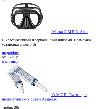
Маска O.M.E.R. Alien
С классическими и зеркальными линзами. Возможна
установка диоптрий
подробнее
от
5 240
р.
в корзину
O.M.E.R. Cмазка для
пневматических ружей Airgrease
Тюбик 20г