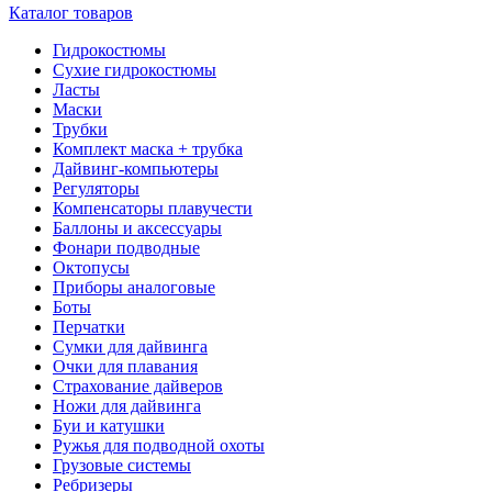
Каталог товаров
Гидрокостюмы
Сухие гидрокостюмы
Ласты
Маски
Трубки
Комплект маска + трубка
Дайвинг-компьютеры
Регуляторы
Компенсаторы плавучести
Баллоны и аксессуары
Фонари подводные
Октопусы
Приборы аналоговые
Боты
Перчатки
Сумки для дайвинга
Очки для плавания
Страхование дайверов
Ножи для дайвинга
Буи и катушки
Ружья для подводной охоты
Грузовые системы
Ребризеры