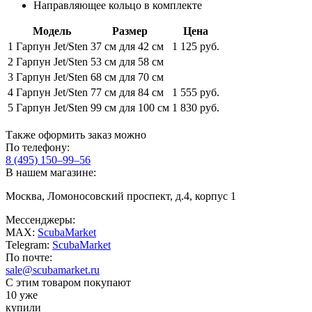
Направляющее кольцо в комплекте
Модель
Размер
Цена
1
Гарпун Jet/Sten
37 см для 42 см
1 125 руб.
2
Гарпун Jet/Sten
53 см для 58 см
3
Гарпун Jet/Sten
68 см для 70 см
4
Гарпун Jet/Sten
77 см для 84 см
1 555 руб.
5
Гарпун Jet/Sten
99 см для 100 см
1 830 руб.
Также оформить заказ можно
По телефону:
8 (495) 150–99–56
В нашем магазине:
Москва, Ломоносовский проспект, д.4, корпус 1
Мессенджеры:
MAX:
ScubaMarket
Telegram:
ScubaMarket
По почте:
sale@scubamarket.ru
С этим товаром покупают
10 уже
купили