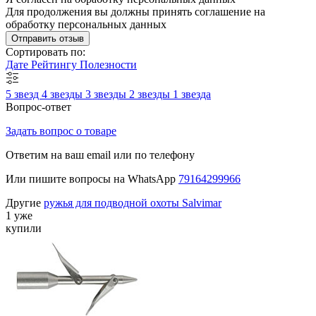
Для продолжения вы должны принять соглашение на
обработку персональных данных
Отправить отзыв
Сортировать по:
Дате
Рейтингу
Полезности
5 звезд
4 звезды
3 звезды
2 звезды
1 звезда
Вопрос-ответ
Задать вопрос о товаре
Ответим на ваш email или по телефону
Или пишите вопросы на WhatsApp
79164299966
Другие
ружья для подводной охоты Salvimar
1 уже
купили