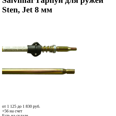
Salvimar Гарпун для ружей
Sten, Jet 8 мм
от
1 125
до
1 830
руб.
+56 на счет
Есть на складе