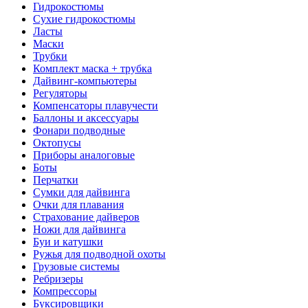
Гидрокостюмы
Сухие гидрокостюмы
Ласты
Маски
Трубки
Комплект маска + трубка
Дайвинг-компьютеры
Регуляторы
Компенсаторы плавучести
Баллоны и аксессуары
Фонари подводные
Октопусы
Приборы аналоговые
Боты
Перчатки
Сумки для дайвинга
Очки для плавания
Страхование дайверов
Ножи для дайвинга
Буи и катушки
Ружья для подводной охоты
Грузовые системы
Ребризеры
Компрессоры
Буксировщики