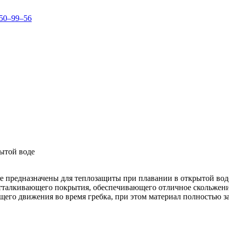
150–99–56
рытой воде
e предназначены для теплозащиты при плавании в открытой воде
отталкивающего покрытия, обеспечивающего отличное скольжение 
ющего движения во время гребка, при этом материал полностью 