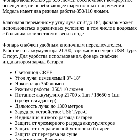
освещение, не перебивающее шарм ночных погружений.
Модель имеет два режима работы-350/110 люмен.
Благодаря переменному углу луча от 3°до 18°, фонарь может
использоваться в различных условиях, в том числе в водоемах
с большим количеством взвеси в воде.
Фонарь снабжен удобным кнопочным переключателем.
Работает от аккумулятора 21700, заряжаемого через USB Type-
C порт. Для удобства использования, фонарь снабжен
индикатором заряда батареи.
Светодиод CREE
Угол луча: изменяемый 3°- 18°
Яркость: до 350 люмен
Режимы работы: 350/110 люмен
Питание: аккумулятор 21700 х 1шт / 18650 х 1шт
(требуется адаптер)
Дальность луча: до 1300 метров
Зарядное устройство: USb Type-C
Индикация низкого разряда батареи
Защита от чрезмерного разряда аккумуляторов
Защита от неправильной установки батареи
Защита от перегрева на суше
Алюминиевый корпус