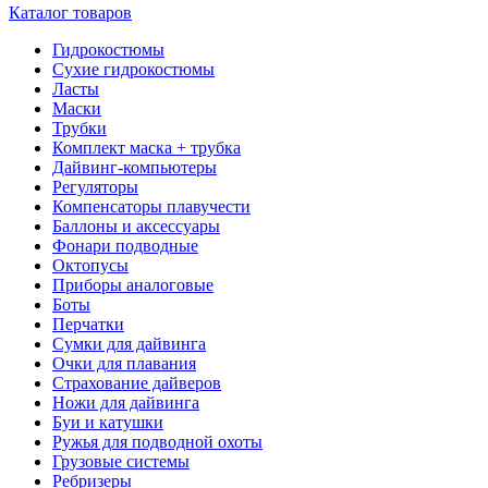
Каталог товаров
Гидрокостюмы
Сухие гидрокостюмы
Ласты
Маски
Трубки
Комплект маска + трубка
Дайвинг-компьютеры
Регуляторы
Компенсаторы плавучести
Баллоны и аксессуары
Фонари подводные
Октопусы
Приборы аналоговые
Боты
Перчатки
Сумки для дайвинга
Очки для плавания
Страхование дайверов
Ножи для дайвинга
Буи и катушки
Ружья для подводной охоты
Грузовые системы
Ребризеры