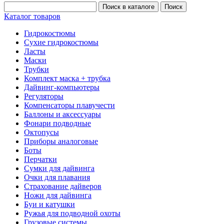
Каталог товаров
Гидрокостюмы
Сухие гидрокостюмы
Ласты
Маски
Трубки
Комплект маска + трубка
Дайвинг-компьютеры
Регуляторы
Компенсаторы плавучести
Баллоны и аксессуары
Фонари подводные
Октопусы
Приборы аналоговые
Боты
Перчатки
Сумки для дайвинга
Очки для плавания
Страхование дайверов
Ножи для дайвинга
Буи и катушки
Ружья для подводной охоты
Грузовые системы