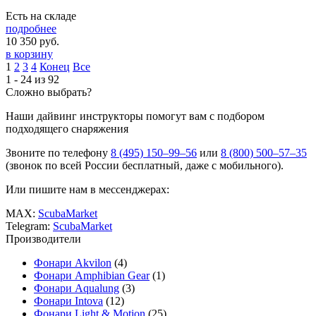
Есть на складе
подробнее
10 350
руб.
в корзину
1
2
3
4
Конец
Все
1 - 24 из 92
Сложно выбрать?
Наши дайвинг инструкторы помогут вам с подбором
подходящего снаряжения
Звоните по телефону
8 (495) 150–99–56
или
8 (800) 500–57–35
(звонок по всей России бесплатный, даже с мобильного).
Или пишите нам в мессенджерах:
MAX:
ScubaMarket
Telegram:
ScubaMarket
Производители
Фонари Akvilon
(4)
Фонари Amphibian Gear
(1)
Фонари Aqualung
(3)
Фонари Intova
(12)
Фонари Light & Motion
(25)