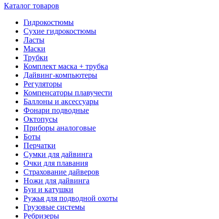
Каталог товаров
Гидрокостюмы
Сухие гидрокостюмы
Ласты
Маски
Трубки
Комплект маска + трубка
Дайвинг-компьютеры
Регуляторы
Компенсаторы плавучести
Баллоны и аксессуары
Фонари подводные
Октопусы
Приборы аналоговые
Боты
Перчатки
Сумки для дайвинга
Очки для плавания
Страхование дайверов
Ножи для дайвинга
Буи и катушки
Ружья для подводной охоты
Грузовые системы
Ребризеры