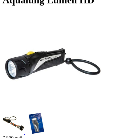
Aqualung Lumen HD
7 800
руб.