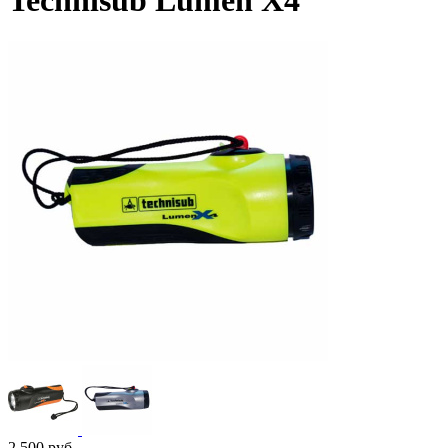
Technisub Lumen X4
2 500
руб.