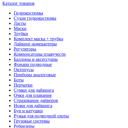
Каталог товаров
Гидрокостюмы
Сухие гидрокостюмы
Ласты
Маски
Трубки
Комплект маска + трубка
Дайвинг-компьютеры
Регуляторы
Компенсаторы плавучести
Баллоны и аксессуары
Фонари подводные
Октопусы
Приборы аналоговые
Боты
Перчатки
Сумки для дайвинга
Очки для плавания
Страхование дайверов
Ножи для дайвинга
Буи и катушки
Ружья для подводной охоты
Грузовые системы
Ребризеры