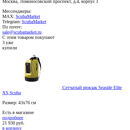
Москва, Ломоносовский проспект, д.4, корпус 1
Мессенджеры:
MAX:
ScubaMarket
Telegram:
ScubaMarket
По почте:
sale@scubamarket.ru
С этим товаром покупают
3 уже
купили
Сетчатый рюкзак Seaside Elite
XS Scuba
Размер: 43х76 см
Есть в магазине
подробнее
21 930
руб.
в корзину