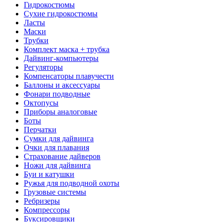
Гидрокостюмы
Сухие гидрокостюмы
Ласты
Маски
Трубки
Комплект маска + трубка
Дайвинг-компьютеры
Регуляторы
Компенсаторы плавучести
Баллоны и аксессуары
Фонари подводные
Октопусы
Приборы аналоговые
Боты
Перчатки
Сумки для дайвинга
Очки для плавания
Страхование дайверов
Ножи для дайвинга
Буи и катушки
Ружья для подводной охоты
Грузовые системы
Ребризеры
Компрессоры
Буксировщики