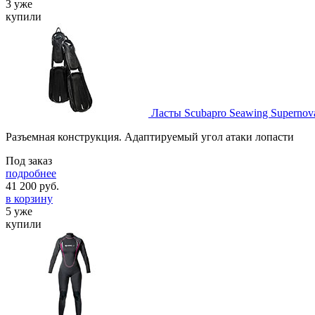
3 уже
купили
Ласты Scubapro Seawing Supernov
Разъемная конструкция. Адаптируемый угол атаки лопасти
Под заказ
подробнее
41 200
руб.
в корзину
5 уже
купили