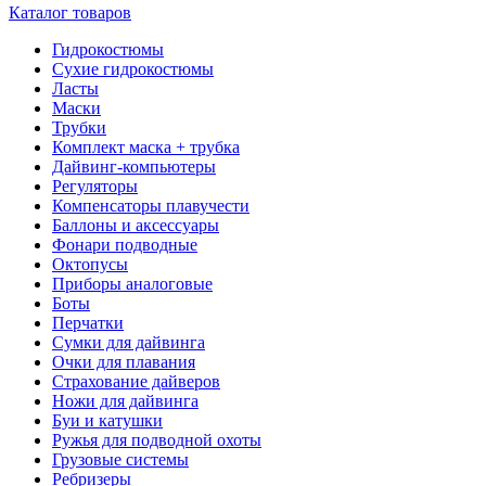
Каталог товаров
Гидрокостюмы
Сухие гидрокостюмы
Ласты
Маски
Трубки
Комплект маска + трубка
Дайвинг-компьютеры
Регуляторы
Компенсаторы плавучести
Баллоны и аксессуары
Фонари подводные
Октопусы
Приборы аналоговые
Боты
Перчатки
Сумки для дайвинга
Очки для плавания
Страхование дайверов
Ножи для дайвинга
Буи и катушки
Ружья для подводной охоты
Грузовые системы
Ребризеры