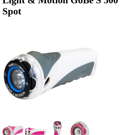
Light & Motion GoBe S 500
Spot