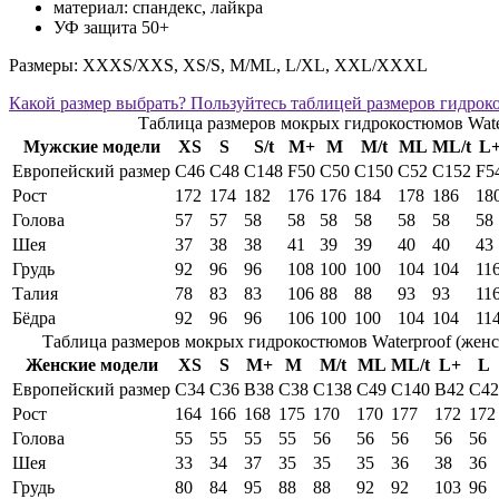
материал: спандекс, лайкра
УФ защита 50+
Размеры: XXXS/XXS, XS/S, M/ML, L/XL, XXL/XXXL
Какой размер выбрать? Пользуйтесь таблицей размеров гидрок
Таблица размеров мокрых гидрокостюмов Wate
Мужские модели
XS
S
S/t
M+
M
M/t
ML
ML/t
L
Европейский размер
C46
C48
C148
F50
C50
C150
C52
C152
F5
Рост
172
174
182
176
176
184
178
186
18
Голова
57
57
58
58
58
58
58
58
58
Шея
37
38
38
41
39
39
40
40
43
Грудь
92
96
96
108
100
100
104
104
11
Талия
78
83
83
106
88
88
93
93
11
Бёдра
92
96
96
106
100
100
104
104
11
Таблица размеров мокрых гидрокостюмов Waterproof (женс
Женские модели
XS
S
M+
M
M/t
ML
ML/t
L+
L
Европейский размер
C34
C36
В38
С38
C138
C49
C140
В42
С42
Рост
164
166
168
175
170
170
177
172
172
Голова
55
55
55
55
56
56
56
56
56
Шея
33
34
37
35
35
35
36
38
36
Грудь
80
84
95
88
88
92
92
103
96