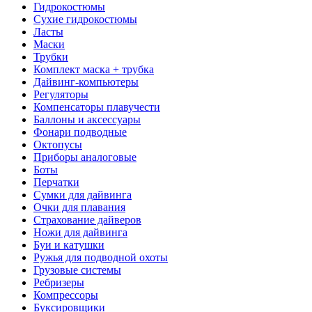
Гидрокостюмы
Сухие гидрокостюмы
Ласты
Маски
Трубки
Комплект маска + трубка
Дайвинг-компьютеры
Регуляторы
Компенсаторы плавучести
Баллоны и аксессуары
Фонари подводные
Октопусы
Приборы аналоговые
Боты
Перчатки
Сумки для дайвинга
Очки для плавания
Страхование дайверов
Ножи для дайвинга
Буи и катушки
Ружья для подводной охоты
Грузовые системы
Ребризеры
Компрессоры
Буксировщики