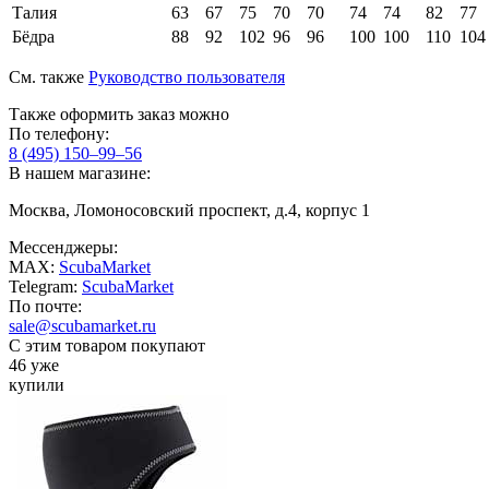
Талия
63
67
75
70
70
74
74
82
77
Бёдра
88
92
102
96
96
100
100
110
104
См. также
Руководство пользователя
Также оформить заказ можно
По телефону:
8 (495) 150–99–56
В нашем магазине:
Москва, Ломоносовский проспект, д.4, корпус 1
Мессенджеры:
MAX:
ScubaMarket
Telegram:
ScubaMarket
По почте:
sale@scubamarket.ru
С этим товаром покупают
46 уже
купили