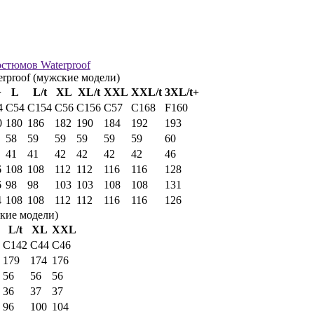
остюмов Waterproof
rproof (мужские модели)
+
L
L/t
XL
XL/t
XXL
XXL/t
3XL/t+
4
C54
C154
C56
C156
C57
C168
F160
0
180
186
182
190
184
192
193
58
59
59
59
59
59
60
41
41
42
42
42
42
46
6
108
108
112
112
116
116
128
6
98
98
103
103
108
108
131
4
108
108
112
112
116
116
126
кие модели)
L/t
XL
XXL
C142
C44
C46
179
174
176
56
56
56
36
37
37
96
100
104