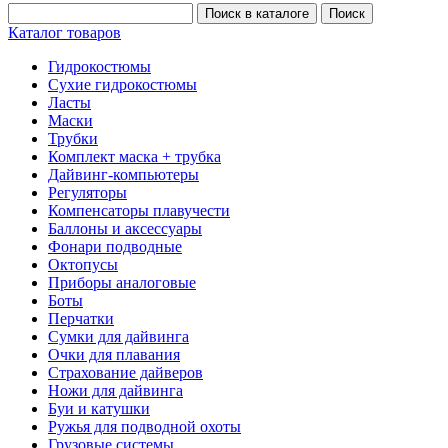
Каталог товаров
Гидрокостюмы
Сухие гидрокостюмы
Ласты
Маски
Трубки
Комплект маска + трубка
Дайвинг-компьютеры
Регуляторы
Компенсаторы плавучести
Баллоны и аксессуары
Фонари подводные
Октопусы
Приборы аналоговые
Боты
Перчатки
Сумки для дайвинга
Очки для плавания
Страхование дайверов
Ножи для дайвинга
Буи и катушки
Ружья для подводной охоты
Грузовые системы