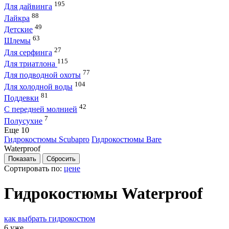
195
Для дайвинга
88
Лайкра
49
Детские
63
Шлемы
27
Для серфинга
115
Для триатлона
77
Для подводной охоты
104
Для холодной воды
81
Поддевки
42
С передней молнией
7
Полусухие
Eще 10
Гидрокостюмы Scubapro
Гидрокостюмы Bare
Waterproof
Сортировать по:
цене
Гидрокостюмы Waterproof
как выбрать гидрокостюм
6 уже