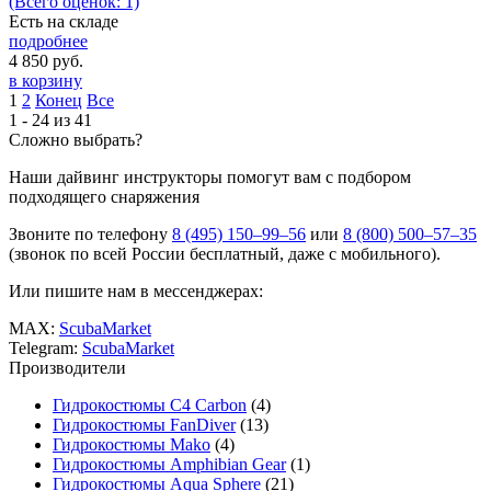
(Всего оценок: 1)
Есть на складе
подробнее
4 850
руб.
в корзину
1
2
Конец
Все
1 - 24 из 41
Сложно выбрать?
Наши дайвинг инструкторы помогут вам с подбором
подходящего снаряжения
Звоните по телефону
8 (495) 150–99–56
или
8 (800) 500–57–35
(звонок по всей России бесплатный, даже с мобильного).
Или пишите нам в мессенджерах:
MAX:
ScubaMarket
Telegram:
ScubaMarket
Производители
Гидрокостюмы C4 Carbon
(4)
Гидрокостюмы FanDiver
(13)
Гидрокостюмы Mako
(4)
Гидрокостюмы Amphibian Gear
(1)
Гидрокостюмы Aqua Sphere
(21)