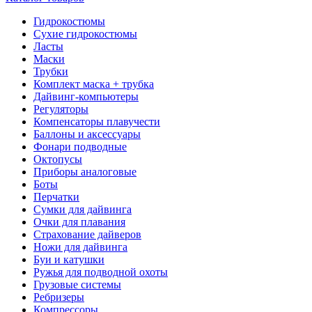
Гидрокостюмы
Сухие гидрокостюмы
Ласты
Маски
Трубки
Комплект маска + трубка
Дайвинг-компьютеры
Регуляторы
Компенсаторы плавучести
Баллоны и аксессуары
Фонари подводные
Октопусы
Приборы аналоговые
Боты
Перчатки
Сумки для дайвинга
Очки для плавания
Страхование дайверов
Ножи для дайвинга
Буи и катушки
Ружья для подводной охоты
Грузовые системы
Ребризеры
Компрессоры