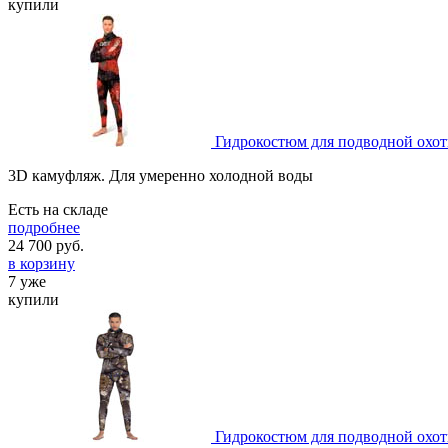
купили
Гидрокостюм для подводной охот
3D камуфляж. Для умеренно холодной воды
Есть на складе
подробнее
24 700
руб.
в корзину
7 уже
купили
Гидрокостюм для подводной охот