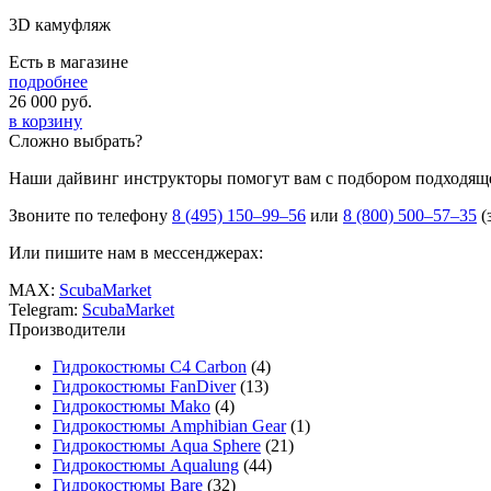
3D камуфляж
Есть в магазине
подробнее
26 000
руб.
в корзину
Сложно выбрать?
Наши дайвинг инструкторы помогут вам с подбором подходящ
Звоните по телефону
8 (495) 150–99–56
или
8 (800) 500–57–35
(
Или пишите нам в мессенджерах:
MAX:
ScubaMarket
Telegram:
ScubaMarket
Производители
Гидрокостюмы C4 Carbon
(4)
Гидрокостюмы FanDiver
(13)
Гидрокостюмы Mako
(4)
Гидрокостюмы Amphibian Gear
(1)
Гидрокостюмы Aqua Sphere
(21)
Гидрокостюмы Aqualung
(44)
Гидрокостюмы Bare
(32)