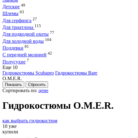
49
Детские
63
Шлемы
27
Для серфинга
115
Для триатлона
77
Для подводной охоты
104
Для холодной воды
81
Поддевки
42
С передней молнией
7
Полусухие
Eще 10
Гидрокостюмы Scubapro
Гидрокостюмы Bare
O.M.E.R.
Сортировать по:
цене
Гидрокостюмы O.M.E.R.
как выбрать гидрокостюм
10 уже
купили