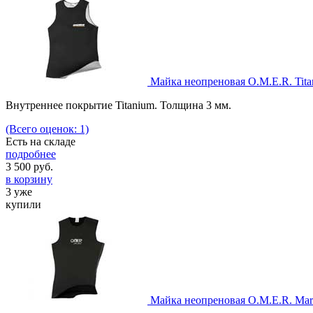
Майка неопреновая O.M.E.R. Tita
Внутреннее покрытие Titanium. Толщина 3 мм.
(Всего оценок: 1)
Есть на складе
подробнее
3 500
руб.
в корзину
3 уже
купили
Майка неопреновая O.M.E.R. Mar