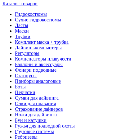
Каталог товаров
Гидрокостюмы
Сухие гидрокостюмы
Ласты
Маски
Трубки
Комплект маска + трубка
Дайвинг-компьютеры
Регуляторы
Компенсаторы плавучести
Баллоны и аксессуары
Фонари подводные
Октопусы
Приборы аналоговые
Боты
Перчатки
Сумки для дайвинга
Очки для плавания
Страхование дайверов
Ножи для дайвинга
Буи и катушки
Ружья для подводной охоты
Грузовые системы
Ребризеры