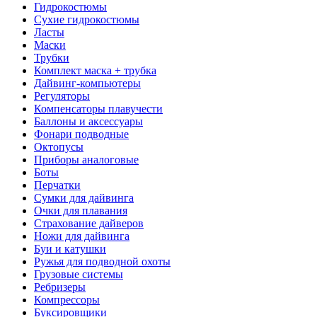
Гидрокостюмы
Сухие гидрокостюмы
Ласты
Маски
Трубки
Комплект маска + трубка
Дайвинг-компьютеры
Регуляторы
Компенсаторы плавучести
Баллоны и аксессуары
Фонари подводные
Октопусы
Приборы аналоговые
Боты
Перчатки
Сумки для дайвинга
Очки для плавания
Страхование дайверов
Ножи для дайвинга
Буи и катушки
Ружья для подводной охоты
Грузовые системы
Ребризеры
Компрессоры
Буксировщики