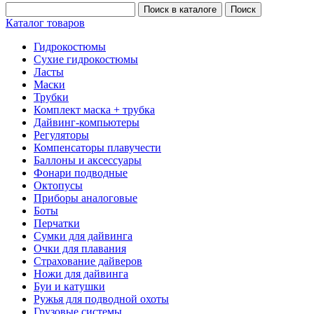
Каталог товаров
Гидрокостюмы
Сухие гидрокостюмы
Ласты
Маски
Трубки
Комплект маска + трубка
Дайвинг-компьютеры
Регуляторы
Компенсаторы плавучести
Баллоны и аксессуары
Фонари подводные
Октопусы
Приборы аналоговые
Боты
Перчатки
Сумки для дайвинга
Очки для плавания
Страхование дайверов
Ножи для дайвинга
Буи и катушки
Ружья для подводной охоты
Грузовые системы