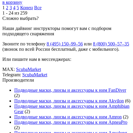
в корзину
1
2
3
4
5
Конец
Все
1 - 24 из 259
Сложно выбрать?
Наши дайвинг инструкторы помогут вам с подбором
подходящего снаряжения
Звоните по телефону
8 (495) 150–99–56
или
8 (800) 500–57–35
(звонок по всей России бесплатный, даже с мобильного).
Или пишите нам в мессенджерах:
MAX:
ScubaMarket
Telegram:
ScubaMarket
Производители
Подводные маски, линзы и аксессуары к ним FanDiver
(2)
Подводные маски, линзы и аксессуары к ним Akvilon
(6)
Подводные маски, линзы и аксессуары к ним Amphibian
Gear
(2)
Подводные маски, линзы и аксессуары к ним Amron
(2)
Подводные маски, линзы и аксессуары к ним ApneaPro
(2)
Подводные маски, линзы и аксессуары к ним Aqualung