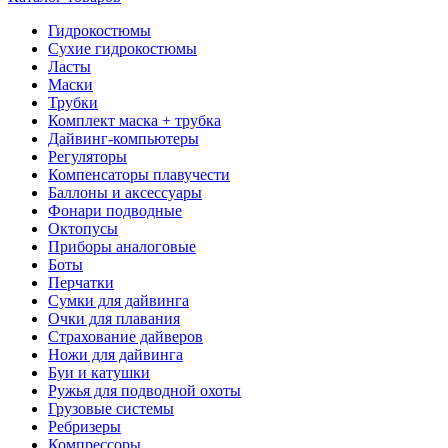
Гидрокостюмы
Сухие гидрокостюмы
Ласты
Маски
Трубки
Комплект маска + трубка
Дайвинг-компьютеры
Регуляторы
Компенсаторы плавучести
Баллоны и аксессуары
Фонари подводные
Октопусы
Приборы аналоговые
Боты
Перчатки
Сумки для дайвинга
Очки для плавания
Страхование дайверов
Ножи для дайвинга
Буи и катушки
Ружья для подводной охоты
Грузовые системы
Ребризеры
Компрессоры