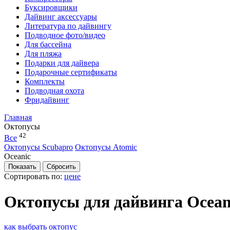
Буксировщики
Дайвинг аксессуары
Литература по дайвингу
Подводное фото/видео
Для бассейна
Для пляжа
Подарки для дайвера
Подарочные сертификаты
Комплекты
Подводная охота
Фридайвинг
Главная
Октопусы
42
Все
Октопусы Scubapro
Октопусы Atomic
Oceanic
Сортировать по:
цене
Октопусы для дайвинга Ocean
как выбрать октопус