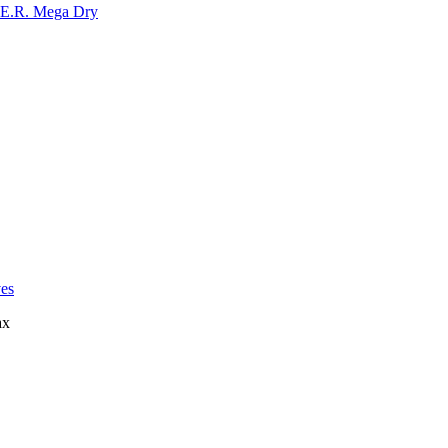
E.R. Mega Dry
es
ах