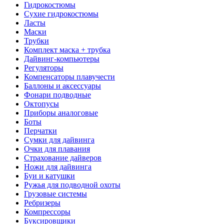
Гидрокостюмы
Сухие гидрокостюмы
Ласты
Маски
Трубки
Комплект маска + трубка
Дайвинг-компьютеры
Регуляторы
Компенсаторы плавучести
Баллоны и аксессуары
Фонари подводные
Октопусы
Приборы аналоговые
Боты
Перчатки
Сумки для дайвинга
Очки для плавания
Страхование дайверов
Ножи для дайвинга
Буи и катушки
Ружья для подводной охоты
Грузовые системы
Ребризеры
Компрессоры
Буксировщики