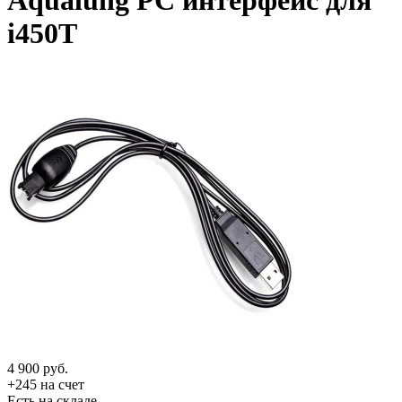
Aqualung PC интерфейс для
i450T
4 900
руб.
+245 на счет
Есть на складе