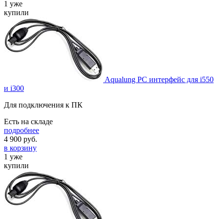
1 уже
купили
Aqualung PC интерфейс для i550
и i300
Для подключения к ПК
Есть на складе
подробнее
4 900
руб.
в корзину
1 уже
купили