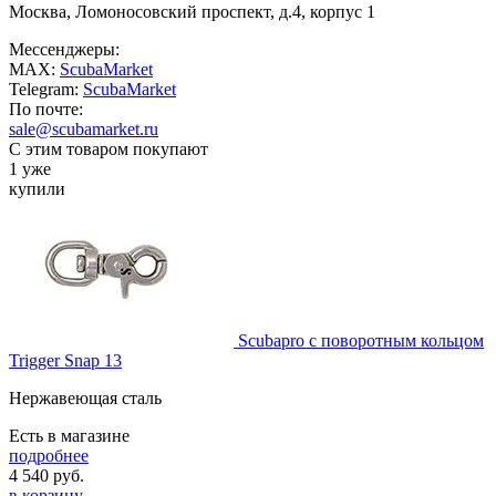
Москва, Ломоносовский проспект, д.4, корпус 1
Мессенджеры:
MAX:
ScubaMarket
Telegram:
ScubaMarket
По почте:
sale@scubamarket.ru
С этим товаром покупают
1 уже
купили
Scubapro с поворотным кольцом
Trigger Snap 13
Нержавеющая сталь
Есть в магазине
подробнее
4 540
руб.
в корзину