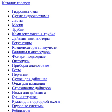
Каталог товаров
Гидрокостюмы
Сухие гидрокостюмы
Ласты
Маски
Трубки
Комплект маска + трубка
Дайвинг-компьютеры
Регуляторы
Компенсаторы плавучести
Баллоны и аксессуары
Фонари подводные
Октопусы
Приборы аналоговые
Боты
Перчатки
Сумки для дайвинга
Очки для плавания
Страхование дайверов
Ножи для дайвинга
Буи и катушки
Ружья для подводной охоты
Грузовые системы
Ребризеры