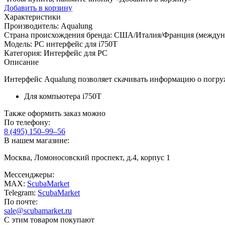
Добавить в корзину
Характеристики
Производитель:
Aqualung
Страна происхождения бренда:
США/Италия/Франция (междуна
Модель:
PC интерфейс для i750T
Категория:
Интерфейс для PC
Описание
Интерфейс Aqualung позволяет скачивать информацию о погру
Для компьютера i750T
Также оформить заказ можно
По телефону:
8 (495) 150–99–56
В нашем магазине:
Москва, Ломоносовский проспект, д.4, корпус 1
Мессенджеры:
MAX:
ScubaMarket
Telegram:
ScubaMarket
По почте:
sale@scubamarket.ru
С этим товаром покупают