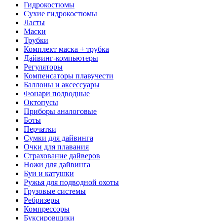
Гидрокостюмы
Сухие гидрокостюмы
Ласты
Маски
Трубки
Комплект маска + трубка
Дайвинг-компьютеры
Регуляторы
Компенсаторы плавучести
Баллоны и аксессуары
Фонари подводные
Октопусы
Приборы аналоговые
Боты
Перчатки
Сумки для дайвинга
Очки для плавания
Страхование дайверов
Ножи для дайвинга
Буи и катушки
Ружья для подводной охоты
Грузовые системы
Ребризеры
Компрессоры
Буксировщики