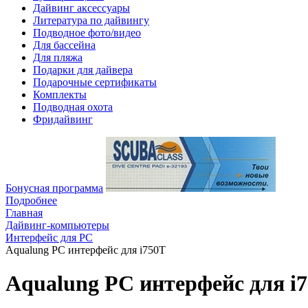
Дайвинг аксессуары
Литература по дайвингу
Подводное фото/видео
Для бассейна
Для пляжа
Подарки для дайвера
Подарочные сертификаты
Комплекты
Подводная охота
Фридайвинг
Бонусная программа
Подробнее
Главная
Дайвинг-компьютеры
Интерфейс для PC
Aqualung PC интерфейс для i750T
Aqualung PC интерфейс для i