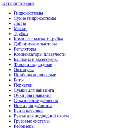
Каталог товаров
Гидрокостюмы
Сухие гидрокостюмы
Ласты
Маски
Трубки
Комплект маска + трубка
Дайвинг-компьютеры
Регуляторы
Компенсаторы плавучести
Баллоны и аксессуары
Фонари подводные
Октопусы
Приборы аналоговые
Боты
Перчатки
Сумки для дайвинга
Очки для плавания
Страхование дайверов
Ножи для дайвинга
Буи и катушки
Ружья для подводной охоты
Грузовые системы
Ребризеры