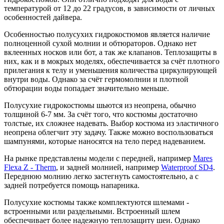
температурой от 12 до 22 градусов, в зависимости от личных
особенностей дайвера.
Особенностью полусухих гидрокостюмов является наличие
полноценной сухой молнии и обтюраторов. Однако нет
вклеенных носков или бот, а так же клапанов. Теплозащиты в
них, как и в мокрых моделях, обеспечивается за счёт плотного
прилегания к телу и уменьшения количества циркулирующей
внутри воды. Однако за счёт гермомолнии и плотной
обтюрации воды попадает значительно меньше.
Полусухие гидрокостюмы шьются из неопрена, обычно
толщиной 6-7 мм. За счёт того, что костюмы достаточно
толстые, их сложнее надевать. Выбор костюма из эластичного
неопрена облегчит эту задачу. Также можно воспользоваться
шампунями, которые наносятся на тело перед надеванием.
На рынке представлены модели с передней, например
Mares
Flexa Z - Therm
, и задней молнией, например
Waterproof SD4
.
Переднюю молнию легко застегнуть самостоятельно, а с
задней потребуется помощь напарника.
Полусухие костюмы также комплектуются шлемами -
встроенными или раздельными. Встроенный шлем
обеспечивает более надежную теплозащиту шеи. Однако