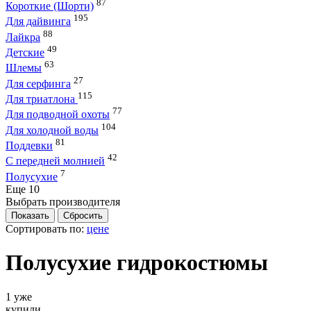
87
Короткие (Шорти)
195
Для дайвинга
88
Лайкра
49
Детские
63
Шлемы
27
Для серфинга
115
Для триатлона
77
Для подводной охоты
104
Для холодной воды
81
Поддевки
42
С передней молнией
7
Полусухие
Eще 10
Выбрать производителя
Сортировать по:
цене
Полусухие гидрокостюмы
1 уже
купили