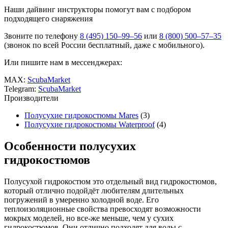
Наши дайвинг инструкторы помогут вам с подбором
подходящего снаряжения
Звоните по телефону
8 (495) 150–99–56
или
8 (800) 500–57–35
(звонок по всей России бесплатный, даже с мобильного).
Или пишите нам в мессенджерах:
MAX:
ScubaMarket
Telegram:
ScubaMarket
Производители
Полусухие гидрокостюмы Mares
(3)
Полусухие гидрокостюмы Waterproof
(4)
Особенности полусухих
гидрокостюмов
Полусухой гидрокостюм
это отдельный вид гидрокостюмов,
который отлично подойдёт любителям длительных
погружений в умеренно холодной воде. Его
теплоизоляционные свойства превосходят возможности
мокрых моделей, но все-же меньше, чем у сухих
гидрокостюмов. Они отлично подходят для воды с