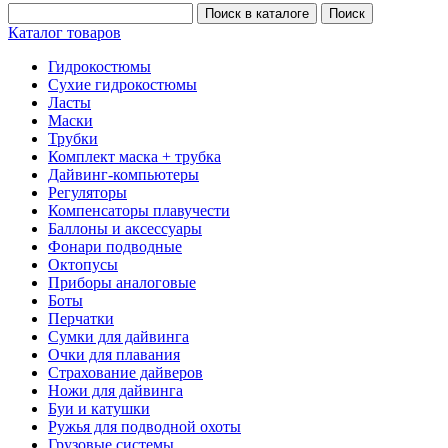
Каталог товаров
Гидрокостюмы
Сухие гидрокостюмы
Ласты
Маски
Трубки
Комплект маска + трубка
Дайвинг-компьютеры
Регуляторы
Компенсаторы плавучести
Баллоны и аксессуары
Фонари подводные
Октопусы
Приборы аналоговые
Боты
Перчатки
Сумки для дайвинга
Очки для плавания
Страхование дайверов
Ножи для дайвинга
Буи и катушки
Ружья для подводной охоты
Грузовые системы