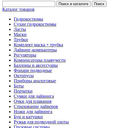
Каталог товаров
Гидрокостюмы
Сухие гидрокостюмы
Ласты
Маски
Трубки
Комплект маска + трубка
Дайвинг-компьютеры
Регуляторы
Компенсаторы плавучести
Баллоны и аксессуары
Фонари подводные
Октопусы
Приборы аналоговые
Боты
Перчатки
Сумки для дайвинга
Очки для плавания
Страхование дайверов
Ножи для дайвинга
Буи и катушки
Ружья для подводной охоты
Грузовые системы