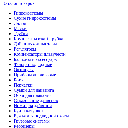
Каталог товаров
Гидрокостюмы
Сухие гидрокостюмы
Ласты
Маски
Трубки
Комплект маска + трубка
Дайвинг-компьютеры
Регуляторы
Компенсаторы плавучести
Баллоны и аксессуары
Фонари подводные
Октопусы
Приборы аналоговые
Боты
Перчатки
Сумки для дайвинга
Очки для плавания
Страхование дайверов
Ножи для дайвинга
Буи и катушки
Ружья для подводной охоты
Грузовые системы
Ребризеры