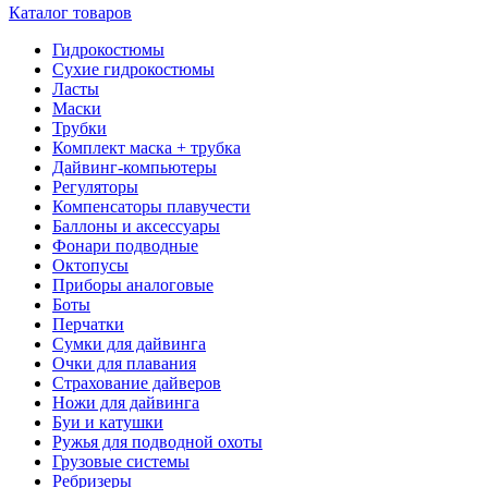
Каталог товаров
Гидрокостюмы
Сухие гидрокостюмы
Ласты
Маски
Трубки
Комплект маска + трубка
Дайвинг-компьютеры
Регуляторы
Компенсаторы плавучести
Баллоны и аксессуары
Фонари подводные
Октопусы
Приборы аналоговые
Боты
Перчатки
Сумки для дайвинга
Очки для плавания
Страхование дайверов
Ножи для дайвинга
Буи и катушки
Ружья для подводной охоты
Грузовые системы
Ребризеры