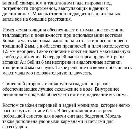
занятий свимраном и триатлоном и адаптирован под
потребности спортсменов, выступающих в данных
дисциплинах. Модель отлично подходит для длительных
заплывов на большие расстояния.
Изменяемая толщина обеспечивает оптимальное сочетание
теплозащиты и подвижности при использовании костюма.
Большая часть костюма выполнена из эластичного неопрена
толщиной 2 мм, а в областях предплечей и плеч используется
1,5 мм неопрен. Такое сочетание обеспеичвает максимальную
свободу движения. В передней части торса предусмотрены
вставки Air Sell из 6 мм неопрена и аналогичные вставки,
толщиной 4 мм на груди. Такое решение позволяет обеспечить
максимальную положительную плавучесть.
С внешней стороны используется гладкое покрытие,
обеспечивающее лучшее скольжение в воде. Внутреннее
нейлоновое покрsnbt облегчает снятие и надевание костюма.
Костюм снабжен передней и задней молниями, которые легко
расстегнуть на этапе бега. В бегунок молнии встроен
небольшой свисток для подачи сигнала бедствия. Моедль
также дополнена удобными карманами и петлями для
аксессуаров.