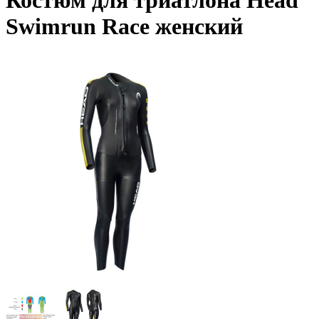
Костюм для триатлона Head
Swimrun Race женский