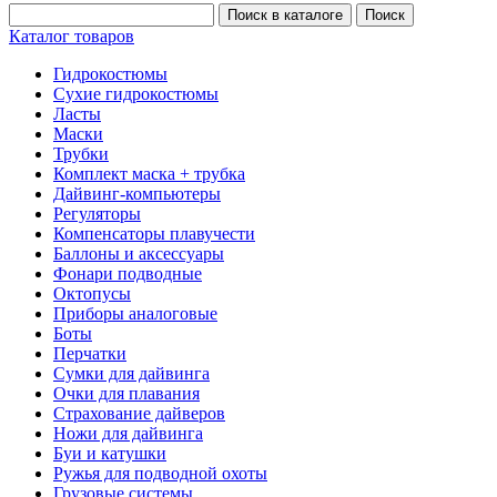
Каталог товаров
Гидрокостюмы
Сухие гидрокостюмы
Ласты
Маски
Трубки
Комплект маска + трубка
Дайвинг-компьютеры
Регуляторы
Компенсаторы плавучести
Баллоны и аксессуары
Фонари подводные
Октопусы
Приборы аналоговые
Боты
Перчатки
Сумки для дайвинга
Очки для плавания
Страхование дайверов
Ножи для дайвинга
Буи и катушки
Ружья для подводной охоты
Грузовые системы