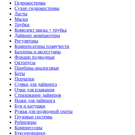
Гидрокостюмы
Сухие гидрокостюмы
Ласты
Маски
Трубки
Комплект маска + трубка
Дайвинг-компьютеры
Регуляторы
Компенсаторы плавучести
Баллоны и аксессуары
Фонари подводные
Октопусы
Приборы аналоговые
Боты
Перчатки
Сумки для дайвинга
Очки для плавания
Страхование дайверов
Ножи для дайвинга
Буи и катушки
Ружья для подводной охоты
Грузовые системы
Ребризеры
Компрессоры
Буксировщики