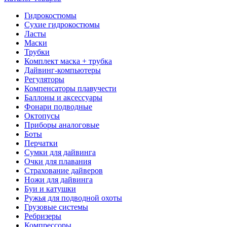
Гидрокостюмы
Сухие гидрокостюмы
Ласты
Маски
Трубки
Комплект маска + трубка
Дайвинг-компьютеры
Регуляторы
Компенсаторы плавучести
Баллоны и аксессуары
Фонари подводные
Октопусы
Приборы аналоговые
Боты
Перчатки
Сумки для дайвинга
Очки для плавания
Страхование дайверов
Ножи для дайвинга
Буи и катушки
Ружья для подводной охоты
Грузовые системы
Ребризеры
Компрессоры