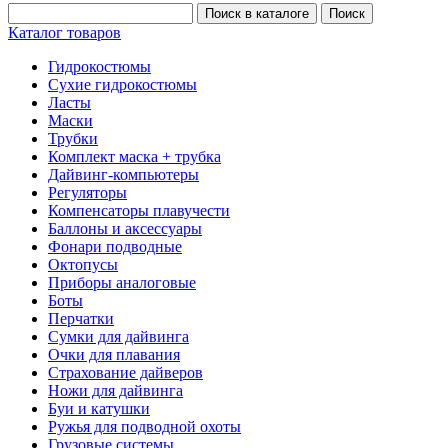
Каталог товаров
Гидрокостюмы
Сухие гидрокостюмы
Ласты
Маски
Трубки
Комплект маска + трубка
Дайвинг-компьютеры
Регуляторы
Компенсаторы плавучести
Баллоны и аксессуары
Фонари подводные
Октопусы
Приборы аналоговые
Боты
Перчатки
Сумки для дайвинга
Очки для плавания
Страхование дайверов
Ножи для дайвинга
Буи и катушки
Ружья для подводной охоты
Грузовые системы