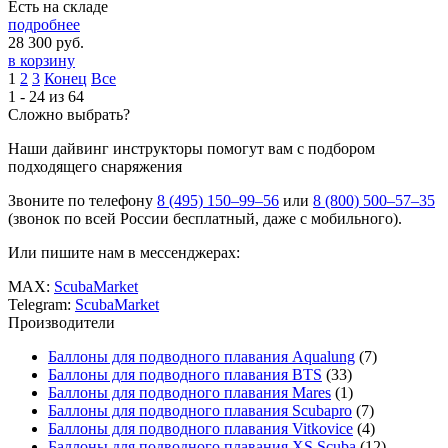
Есть на складе
подробнее
28 300
руб.
в корзину
1
2
3
Конец
Все
1 - 24 из 64
Сложно выбрать?
Наши дайвинг инструкторы помогут вам с подбором
подходящего снаряжения
Звоните по телефону
8 (495) 150–99–56
или
8 (800) 500–57–35
(звонок по всей России бесплатный, даже с мобильного).
Или пишите нам в мессенджерах:
MAX:
ScubaMarket
Telegram:
ScubaMarket
Производители
Баллоны для подводного плавания Aqualung
(7)
Баллоны для подводного плавания BTS
(33)
Баллоны для подводного плавания Mares
(1)
Баллоны для подводного плавания Scubapro
(7)
Баллоны для подводного плавания Vitkovice
(4)
Баллоны для подводного плавания XS Scuba
(12)