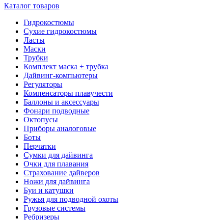
Каталог товаров
Гидрокостюмы
Сухие гидрокостюмы
Ласты
Маски
Трубки
Комплект маска + трубка
Дайвинг-компьютеры
Регуляторы
Компенсаторы плавучести
Баллоны и аксессуары
Фонари подводные
Октопусы
Приборы аналоговые
Боты
Перчатки
Сумки для дайвинга
Очки для плавания
Страхование дайверов
Ножи для дайвинга
Буи и катушки
Ружья для подводной охоты
Грузовые системы
Ребризеры