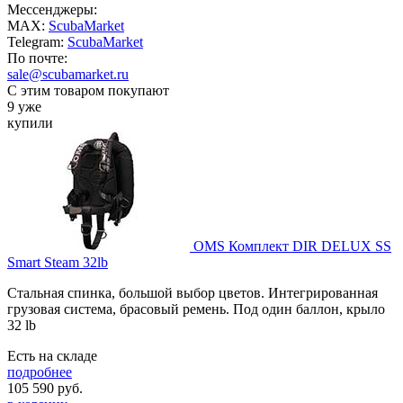
Мессенджеры:
MAX:
ScubaMarket
Telegram:
ScubaMarket
По почте:
sale@scubamarket.ru
С этим товаром покупают
9 уже
купили
OMS Комплект DIR DELUX SS
Smart Steam 32lb
Стальная спинка, большой выбор цветов. Интегрированная
грузовая система, брасовый ремень. Под один баллон, крыло
32 lb
Есть на складе
подробнее
105 590
руб.