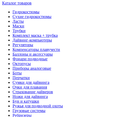
Каталог товаров
Гидрокостюмы
Сухие гидрокостюмы
Ласты
Маски
Трубки
Комплект маска + трубка
Дайвинг-компьютеры
Регуляторы
Компенсаторы плавучести
Баллоны и аксессуары
Фонари подводные
Октопусы
Приборы аналоговые
Боты
Перчатки
Сумки для дайвинга
Очки для плавания
Страхование дайверов
Ножи для дайвинга
Буи и катушки
Ружья для подводной охоты
Грузовые системы
Ребризеры