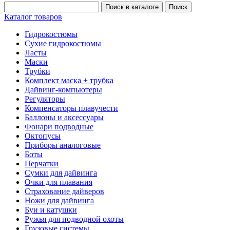
Каталог товаров
Гидрокостюмы
Сухие гидрокостюмы
Ласты
Маски
Трубки
Комплект маска + трубка
Дайвинг-компьютеры
Регуляторы
Компенсаторы плавучести
Баллоны и аксессуары
Фонари подводные
Октопусы
Приборы аналоговые
Боты
Перчатки
Сумки для дайвинга
Очки для плавания
Страхование дайверов
Ножи для дайвинга
Буи и катушки
Ружья для подводной охоты
Грузовые системы