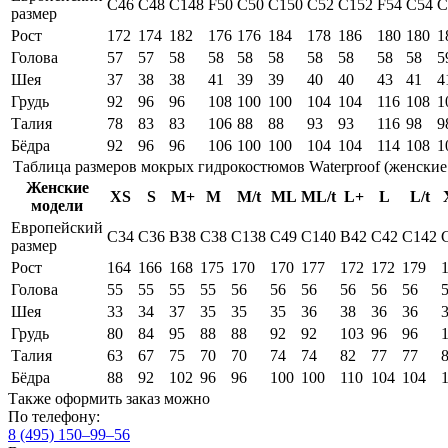
C46
C48
C148
F50
C50
C150
C52
C152
F54
C54
C
размер
Рост
172
174
182
176
176
184
178
186
180
180
1
Голова
57
57
58
58
58
58
58
58
58
58
5
Шея
37
38
38
41
39
39
40
40
43
41
4
Грудь
92
96
96
108
100
100
104
104
116
108
1
Талия
78
83
83
106
88
88
93
93
116
98
9
Бёдра
92
96
96
106
100
100
104
104
114
108
1
Таблица размеров мокрых гидрокостюмов Waterproof (женские
Женские
XS
S
M+
M
M/t
ML
ML/t
L+
L
L/t
модели
Европейский
C34
C36
В38
С38
C138
C49
C140
В42
С42
C142
размер
Рост
164
166
168
175
170
170
177
172
172
179
Голова
55
55
55
55
56
56
56
56
56
56
Шея
33
34
37
35
35
35
36
38
36
36
Грудь
80
84
95
88
88
92
92
103
96
96
Талия
63
67
75
70
70
74
74
82
77
77
Бёдра
88
92
102
96
96
100
100
110
104
104
Также оформить заказ можно
По телефону:
8 (495) 150–99–56