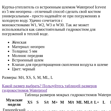
Куртка-утеплитель со встроенным шлемом Waterproof Icevest
из 5 мм неопрена - отличный способ сделать свой костюм
универсальным - просто надевайте ее при погружениях в
холодную воду. Удачно сочетается с
монокостюмами W1, W2, W3 и W30. Так же может
использоваться как самостоятельный гидрокостюм для
погружений в теплой воде.
Женская
Материал: неопрен
Толщина: 5 мм
Молния: передняя
Встроенный шлем
Клапан для предотвращения скопления воздуха в шлеме
Цвет: черный
Размеры: M/t, XS, S, M, ML, L
Какой размер выбрать? Пользуйтесь таблицей размеров
гидрокостюмов Waterproof
Таблица размеров мокрых гидрокостюмов Waterpr
Мужские
XS
S
S/t
M+
M
M/t
ML
ML/t
L+
L
модели
Европейский