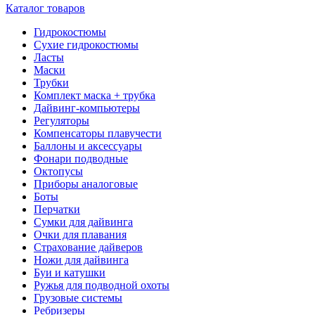
Каталог товаров
Гидрокостюмы
Сухие гидрокостюмы
Ласты
Маски
Трубки
Комплект маска + трубка
Дайвинг-компьютеры
Регуляторы
Компенсаторы плавучести
Баллоны и аксессуары
Фонари подводные
Октопусы
Приборы аналоговые
Боты
Перчатки
Сумки для дайвинга
Очки для плавания
Страхование дайверов
Ножи для дайвинга
Буи и катушки
Ружья для подводной охоты
Грузовые системы
Ребризеры