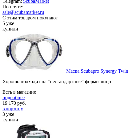
Telegram:
ScubaMarket
По почте:
sale@scubamarket.ru
С этим товаром покупают
5 уже
купили
Маска Scubapro Synergy Twin
Хорошо подходит на "нестандартные" формы лица
Есть в магазине
подробнее
19 170
руб.
в корзину
3 уже
купили