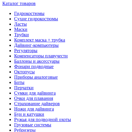
Каталог товаров
Гидрокостюмы
Сухие гидрокостюмы
Ласты
Маски
Трубки
Комплект маска + трубка
Дайвинг-компьютеры
Регуляторы
Компенсаторы плавучести
Баллоны и аксессуары
Фонари подводные
Октопусы
Приборы аналоговые
Боты
Перчатки
Сумки для дайвинга
Очки для плавания
Страхование дайверов
Ножи для дайвинга
Буи и катушки
Ружья для подводной охоты
Грузовые системы
Ребризеры